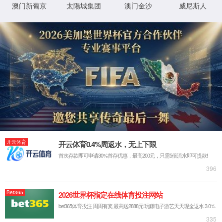
01-15
学校与中国工商银行四川
省分行签署全面战略合作
2026
协议
通知公告
公示栏
More+
2026年西财-巴鲁中外合作办学项目招生简
2026
04/17
介
西南财经大学402永利集团官网2026年硕士
2026