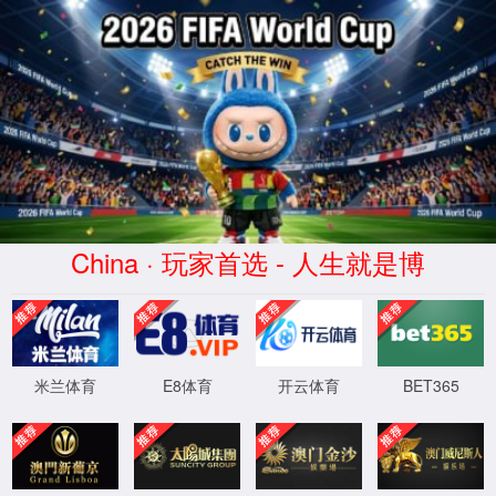
中国·402永利(集团)有限公司官网
首要新闻
More+